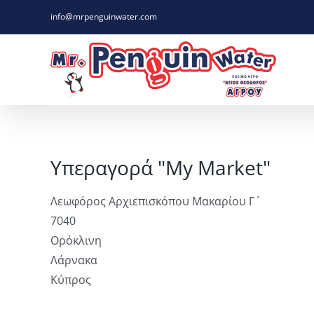
Skip
info@mrpenguinwater.com
to
content
Υπεραγορά "My Market"
Λεωφόρος Αρχιεπισκόπου Μακαρίου Γ΄
7040
Ορόκλινη
Λάρνακα
Κύπρος