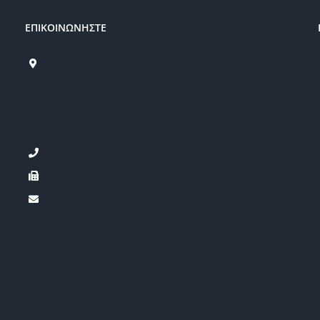
ΕΠΙΚΟΙΝΩΝΗΣΤΕ
Οδός Αισχύλου 10
7060
Λιβάδια
Λάρνακα
Κύπρος
+357 24 632306
+357 24 632306
tonligoltd@hotmail.com