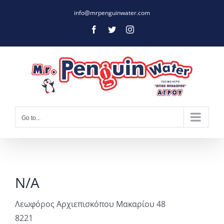
Skip
info@mrpenguinwater.com
to
Facebook
Twitter
Instagram
content
Go to...
N/A
Λεωφόρος Αρχιεπισκόπου Μακαρίου 48
8221