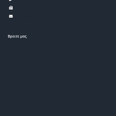
+357 24 632306
tonligoltd@hotmail.com
Βρειτε μας