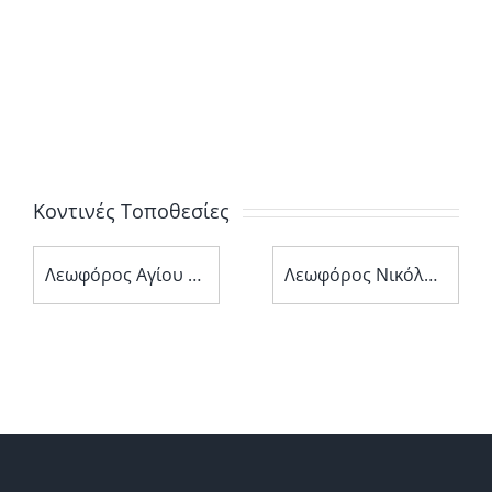
Κοντινές Τοποθεσίες
Λεωφόρος Αγίου Νεοφύτου 11
Λεωφόρος Νικόλαου Έλληνα 138