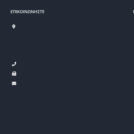
ΕΠΙΚΟΙΝΩΝΗΣΤΕ
Οδός Αισχύλου 10
7060
Λιβάδια
Λάρνακα
Κύπρος
+357 24 632306
+357 24 632306
tonligoltd@hotmail.com