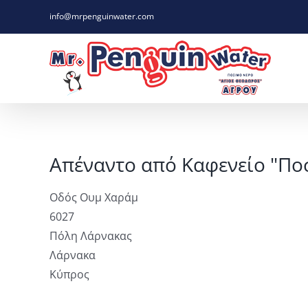
Skip
info@mrpenguinwater.com
to
content
Απέναντο από Καφενείο "Πο
Οδός Ουμ Χαράμ
6027
Πόλη Λάρνακας
Λάρνακα
Κύπρος