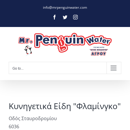
Skip
info@mrpenguinwater.com
to
Facebook
Twitter
Instagram
content
Go to...
Κυνηγετικά Είδη "Φλαμίνγκο"
Οδός Σταυροδρομίου
6036