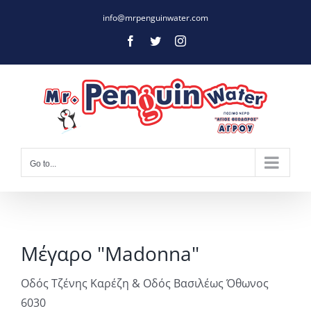
Skip
info@mrpenguinwater.com
to
Facebook
Twitter
Instagram
content
Go to...
Μέγαρο "Madonna"
Οδός Τζένης Καρέζη & Οδός Βασιλέως Όθωνος
6030