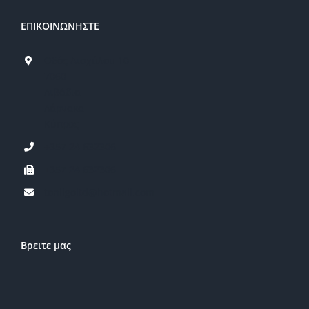
ΕΠΙΚΟΙΝΩΝΗΣΤΕ
Οδός Αισχύλου 10
7060
Λιβάδια
Λάρνακα
Κύπρος
+357 24 632306
+357 24 632306
tonligoltd@hotmail.com
Βρειτε μας