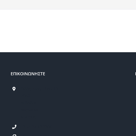
ΕΠΙΚΟΙΝΩΝΗΣΤΕ
Οδός Αισχύλου 10
7060
Λιβάδια
Λάρνακα
Κύπρος
+357 24 632306